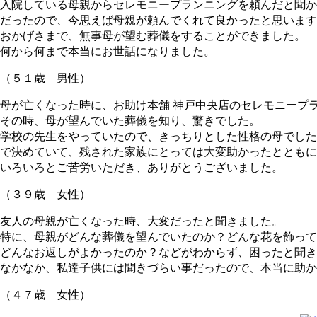
入院している母親からセレモニープランニングを頼んだと聞か
だったので、今思えば母親が頼んでくれて良かったと思います
おかげさまで、無事母が望む葬儀をすることができました。
何から何まで本当にお世話になりました。
（５１歳 男性）
母が亡くなった時に、お助け本舗 神戸中央店のセレモニープ
その時、母が望んでいた葬儀を知り、驚きでした。
学校の先生をやっていたので、きっちりとした性格の母でした
で決めていて、残された家族にとっては大変助かったとともに
いろいろとご苦労いただき、ありがとうございました。
（３９歳 女性）
友人の母親が亡くなった時、大変だったと聞きました。
特に、母親がどんな葬儀を望んでいたのか？どんな花を飾って
どんなお返しがよかったのか？などがわからず、困ったと聞き
なかなか、私達子供には聞きづらい事だったので、本当に助か
（４７歳 女性）