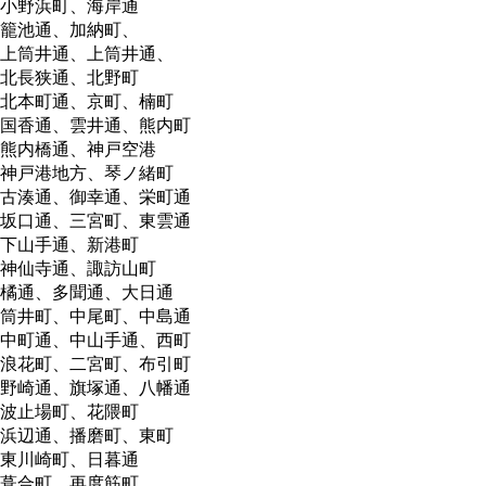
小野浜町、海岸通
籠池通、加納町、
上筒井通、上筒井通、
北長狭通、北野町
北本町通、京町、楠町
国香通、雲井通、熊内町
熊内橋通、神戸空港
神戸港地方、琴ノ緒町
古湊通、御幸通、栄町通
坂口通、三宮町、東雲通
下山手通、新港町
神仙寺通、諏訪山町
橘通、多聞通、大日通
筒井町、中尾町、中島通
中町通、中山手通、西町
浪花町、二宮町、布引町
野崎通、旗塚通、八幡通
波止場町、花隈町
浜辺通、播磨町、東町
東川崎町、日暮通
葺合町、再度筋町