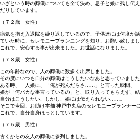
いざという時の葬儀についても全て決め、息子と娘に残し伝え
だりしています。
（７２歳 女性）
病気を抱え入退院を繰り返しているので、子供達には何度か話
ていた時に、セレモニープランニングを知り、お願い致しまし
これで、安心する事が出来ました。お世話になりました。
（７８歳 女性）
この年齢なので、人の葬儀に数多く出席しました。
その度にいつも自分の葬儀はこうしたいなあと思っていました
ある時、一人娘に、「俺が死んだらさ……」と言った瞬間、
娘が「何バカな事言っているの」と、取り入ってもらえず、結
自分はこうしたい、しかし、娘には伝えられない……。
そこで今回、お助け本舗 神戸中央店のセレモニープランナー
これで、自分自身ほっとしています。
（７５歳 男性）
古くからの友人の葬儀に参列しました。